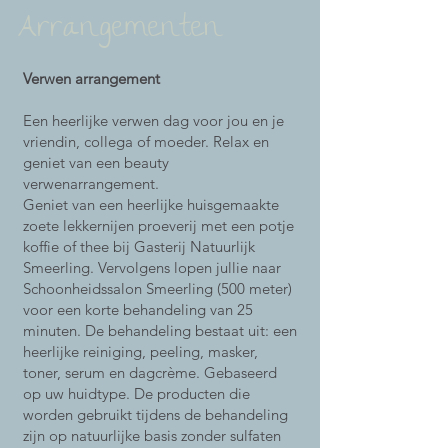
Arrangementen
Verwen arrangement
Een heerlijke verwen dag voor jou en je
vriendin, collega of moeder. Relax en
geniet van een beauty
verwenarrangement.
Geniet van een heerlijke huisgemaakte
zoete lekkernijen proeverij met een potje
koffie of thee bij Gasterij Natuurlijk
Smeerling. Vervolgens lopen jullie naar
Schoonheidssalon Smeerling (500 meter)
voor een korte behandeling van 25
minuten. De behandeling bestaat uit: een
heerlijke reiniging, peeling, masker,
toner, serum en dagcrème. Gebaseerd
op uw huidtype. De producten die
worden gebruikt tijdens de behandeling
zijn op natuurlijke basis zonder sulfaten