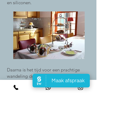
en siliconen.
Daarna is het tijd voor een prachtige
wandeling door het dal van de Ruiten Aa.
Bij Gasterij Natuurlijk Smeerling kies je
een route met een gewenste afstand naar
keuze. Je kunt kiezen tussen wandelingen
van 3,5 tot 15 km.
Kosten voor het Smeerlings Beauty
verwen arrangement: € 32,50 per
persoon.